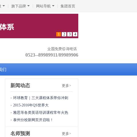
校
旗下品牌
网站导航
集团首页
1
2
3
4
0523--89989911/89989906
我们
新闻动态
更多>
环球教育｜三大课程体系带你冲刺
2015-2016年QS世界大
雅思等各类英语培训课程常年火热
泰州分校新网页开启啦！
名师预测
更多>