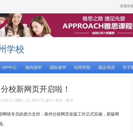
全国分
州学校
VIP中心
国内游学
国际游学
封闭学院
团企培训
关于
州分校新网页开启啦！
15 14:40:31 | 编辑：无 | 有6975人参与 | 来自：匿名
部网络专员的鼎力支持，泰州分校网页改版工作正式实施，新版网
顾。