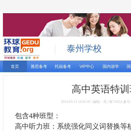
泰州学校
首页
雅思备考
托福备考
VIP中心
国内游学
国
高中英语特训
2014-03-15 16:01:45 | 编辑：无 | 有7410人
包含4种班型：
高中听力班：系统强化同义词替换等