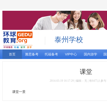
泰州学校
首页
雅思备考
托福备考
VIP中心
国内游学
国
课堂
2014-03-19 16:17:29 | 编辑：无 | 有6475人
课堂一景